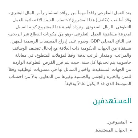
يعد العمل التطوعي رافداَ مهماَ من روافد استثمار رأس المال البشري،
وقد أطلقت (تكاتف) هذا المشروع لاحتساب القيمة الاقتصادية للعمل
التطوعي بالريال السعودي. وتزداد أهمية هذا المشروع كونه السبيل
لمعرفة مساهمة العمل التطوعي -وهو من مكونات القطاع غير الربحي-
في الناتج المحلي GDP. ويقوم على إدراج المسميات الرسمية للمهن،
مستقاة من الجهات الحكومية ذات العلاقة مع إدخال تصنيف الوظائف
والمراتب، ومقدار الراتب بدقة؛ وفقاَ لمؤهلات المتطوع، في معادلة
حاسوبية يتم تحديثها كل سنة. حيث يتم فرز الفرص التطوعية الواردة
من الجهات المستفيدة، واختيار المماثل لها في مستويات الوظيفية وفقاَ
للسن والخبرة والجنس والجنسية وغيرها من المعايير، بدلاَ من احتساب
المتوسط الذي قد لا يكون عادلاَ ودقيقاَ.
المستهدفين
المتطوعين.
الجهات المستفيدة.