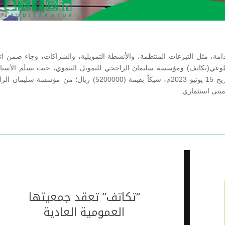
مة، مثل التبرعات المنتظمة، والأنشطة التمويلية، والشراكات، وجاء ضمن اتف
طوعي(تكاتف) ومؤسسة سليمان الراجحي للتمويل التنموي، حيث تسلَم الأستاذ
الرحمن الجبرين المشرف العام على جمعية تكاتف بتاريخ 15 يونيو 2023م، شيكاّ بقيمة (5200000) ريال؛ من مؤسس
مبنى استثماري.
“تكاتف” تعقد جمعيتها
العمومية العادية