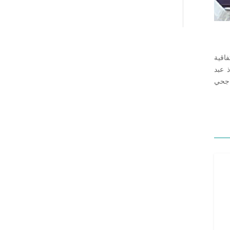
اقية
 عبد
ة سليمان الراجحي