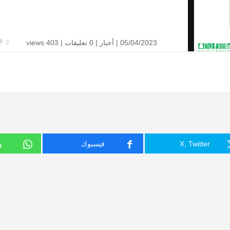
05/04/2023 |
أخبار
| ‏0 تعليقات |
403 views
0
X, Twitter
فيسبوك
و