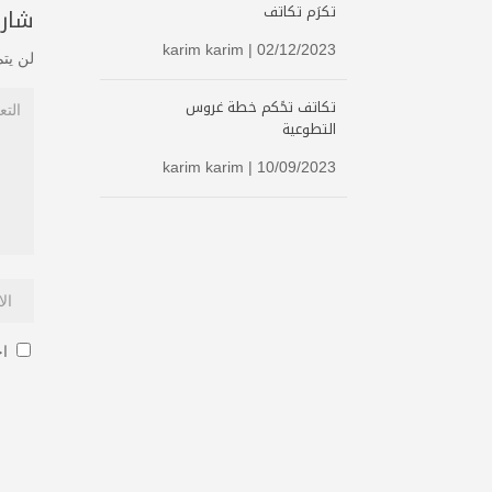
تكرَم تكاتف
شارك
karim karim
| 02/12/2023
لن يتم
تكاتف تحًكم خطة غروس
التطوعية
karim karim
| 10/09/2023
اح