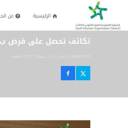
الرئيسية
عن الج
تكاتف تحصل على قرض ب5 ملايين لشراء مبنى استثماري
15/06/2023 |
أخبار
|
اترك تعليقًا
|
1٬287 views